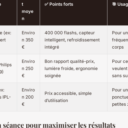
e
t
✅ Points forts
🎯 Usag
moye
n
 (ex:
Enviro
400 000 flashs, capteur
Pour une
ert
n 350
intelligent, refroidissement
fréquent
€
intégré
corps
Enviro
Bon rapport qualité-prix,
Pour ce
Philips
n 250
lumière froide, ergonomie
veulent
9)
€
soignée
sans su
x:
Enviro
Pour un
Prix accessible, simple
 IPL-
n 200
ponctue
d’utilisation
€
petites
a séance pour maximiser les résultats