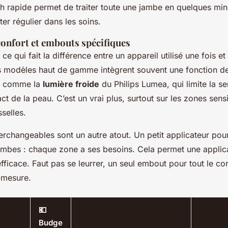
ash rapide permet de traiter toute une jambe en quelques min
er régulier dans les soins.
confort et embouts spécifiques
 ce qui fait la différence entre un appareil utilisé une fois et
es modèles haut de gamme intègrent souvent une fonction d
t, comme la
lumière froide
du Philips Lumea, qui limite la s
ct de la peau. C’est un vrai plus, surtout sur les zones sen
sselles.
rchangeables sont un autre atout. Un petit applicateur pour
jambes : chaque zone a ses besoins. Cela permet une applic
efficace. Faut pas se leurrer, un seul embout pour tout le co
-mesure.
💶
Budge