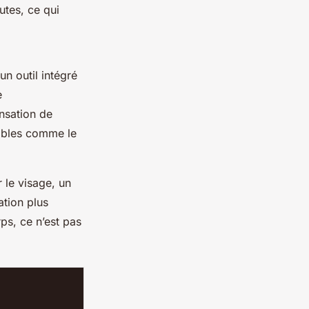
utes, ce qui
 un outil intégré
e
ensation de
sibles comme le
 le visage, un
ation plus
rps, ce n’est pas