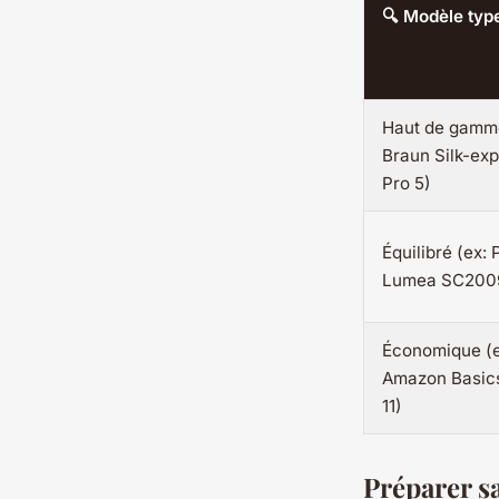
🔍 Modèle typ
Haut de gamme
Braun Silk-exp
Pro 5)
Équilibré (ex: 
Lumea SC200
Économique (e
Amazon Basics
11)
Préparer s