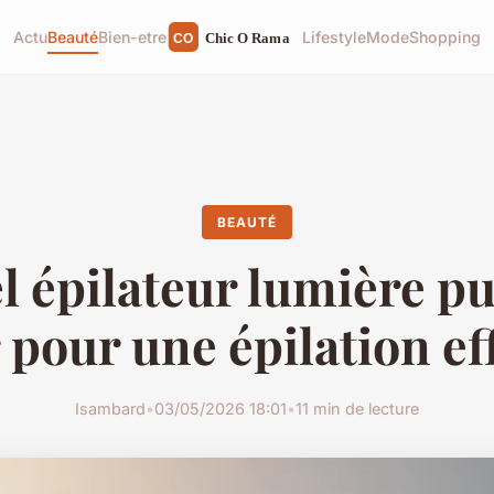
Actu
Beauté
Bien-etre
Lifestyle
Mode
Shopping
BEAUTÉ
l épilateur lumière pu
 pour une épilation ef
Isambard
•
03/05/2026 18:01
•
11 min de lecture