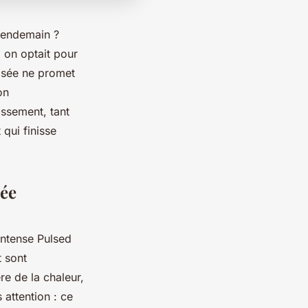
lendemain ?
, on optait pour
ulsée ne promet
on
issement, tant
qui finisse
sée
Intense Pulsed
t sont
re de la chaleur,
 attention : ce