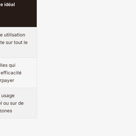
e idéal
 utilisation
e sur tout le
lles qui
 efficacité
rpayer
 usage
l ou sur de
 zones