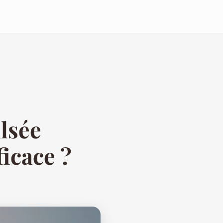
lsée
ficace ?