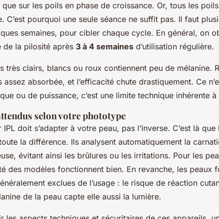
 que sur les poils en phase de croissance. Or, tous les poil
C’est pourquoi une seule séance ne suffit pas. Il faut plus
ques semaines, pour cibler chaque cycle. En général, on o
e de la pilosité après
3 à 4 semaines
d’utilisation régulière.
ls très clairs, blancs ou roux contiennent peu de mélanine. Ré
s assez absorbée, et l’efficacité chute drastiquement. Ce n’
que ou de puissance, c’est une limite technique inhérente à
attendus selon votre phototype
 IPL doit s’adapter à votre peau, pas l’inverse. C’est là que
t toute la différence. Ils analysent automatiquement la carnat
euse, évitant ainsi les brûlures ou les irritations. Pour les pe
ité des modèles fonctionnent bien. En revanche, les peaux 
néralement exclues de l’usage : le risque de réaction cutan
lanine de la peau capte elle aussi la lumière.
 les aspects techniques et sécuritaires de ces appareils, u