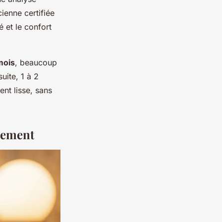
cienne certifiée
é et le confort
mois
, beaucoup
uite, 1 à 2
ent lisse, sans
ipement