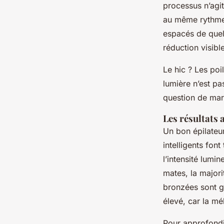
processus n’agit
au même rythme. 
espacés de quel
réduction visibl
Le hic ? Les poi
lumière n’est pa
question de mar
Les résultats 
Un bon épilateur
intelligents fon
l’intensité lumin
mates, la major
bronzées sont gé
élevé, car la mé
Pour approfondir