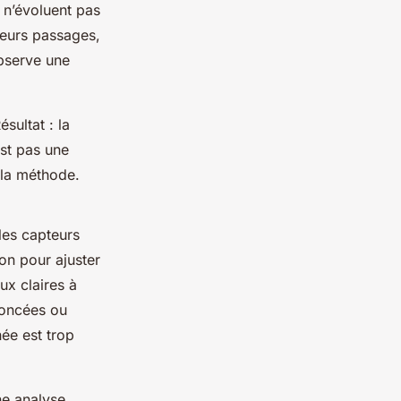
s n’évoluent pas
ieurs passages,
bserve une
sultat : la
est pas une
 la méthode.
 les capteurs
ion pour ajuster
aux claires à
foncées ou
ée est trop
ne analyse