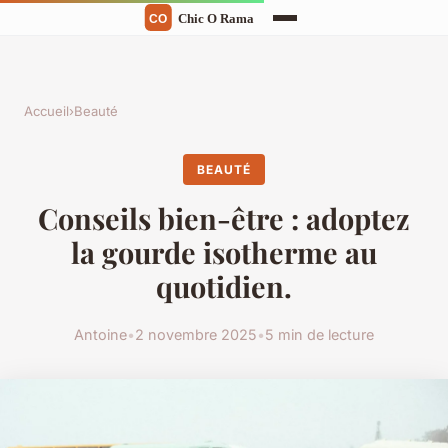
Accueil
›
Beauté
BEAUTÉ
Conseils bien-être : adoptez
la gourde isotherme au
quotidien.
Antoine
•
2 novembre 2025
•
5 min de lecture