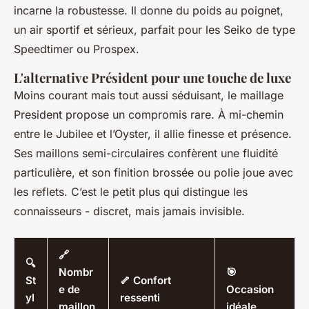
incarne la robustesse. Il donne du poids au poignet,
un air sportif et sérieux, parfait pour les Seiko de type
Speedtimer ou Prospex.
L'alternative Président pour une touche de luxe
Moins courant mais tout aussi séduisant, le maillage
President propose un compromis rare. À mi-chemin
entre le Jubilee et l’Oyster, il allie finesse et présence.
Ses maillons semi-circulaires confèrent une fluidité
particulière, et son finition brossée ou polie joue avec
les reflets. C’est le petit plus qui distingue les
connaisseurs - discret, mais jamais invisible.
🔗
🔍
Nombr
🎯
St
🦴 Confort
e de
Occasion
yl
ressenti
maillon
idéale