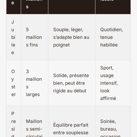
e
s
J
u
5
Souple, léger,
Quotidien,
bi
maillon
s’adapte bien au
tenue
le
s fins
poignet
habillée
e
Sport,
O
3
Solide, présente
usage
y
maillon
bien, peut être
intensif,
st
s
rigide au début
look
er
larges
affirmé
P
re
Maillon
Soirée,
Équilibre parfait
si
s semi-
bureau,
entre souplesse
d
circulai
occasion