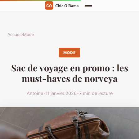
Accueil
›
Mode
MODE
Sac de voyage en promo : les
must-haves de norveya
Antoine
•
11 janvier 2026
•
7 min de lecture